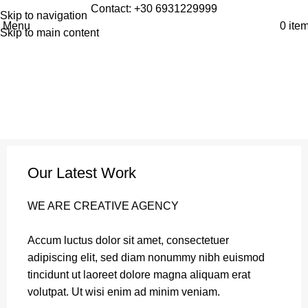
Contact:
+30 6931229999
Skip to navigation
Home
»
Portfolio
»
Kitchen
»
Leo uteu ullamcorper
Menu
0
ite
Skip to main content
Our Latest Work
WE ARE CREATIVE AGENCY
Accum luctus dolor sit amet, consectetuer
adipiscing elit, sed diam nonummy nibh euismod
tincidunt ut laoreet dolore magna aliquam erat
volutpat. Ut wisi enim ad minim veniam.